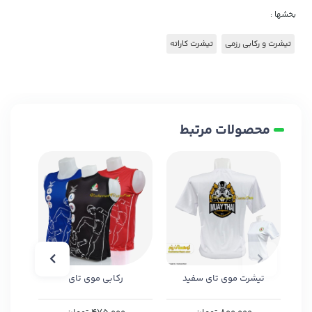
بخشها :
تیشرت و رکابی رزمی
تیشرت کاراته
محصولات مرتبط
تیشرت موی تای سفید
رکابی موی تای
ت