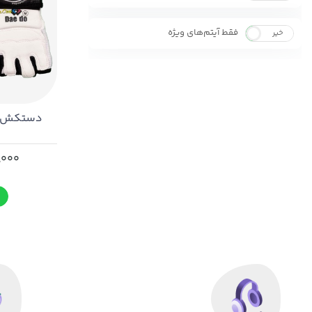
فقط آیتم‌های ویژه
خیر
بله
دستکش تکوا
,000