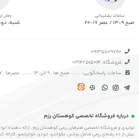
ساعات پشتیبانی
زمان ا
صبح 9-13 / عصر 17-20
شنبه، دوش
09135509798
فروشگاه: 03142515014
ساعات پاسخگویی: ........ صبح ها : 9 الی 13 ......... عصرها : 17 الی 20
درباره فروشگاه تخصصی کوهستان رزم
تولیدی و فروشگاه تخصصی هنرهای رزمی کوهستان رزم ، ارائه دهنده انواع
بیش از ده رشته‌ی رزمی شامل بوکس، تکواندو، جودو، جوجیتسو، کاراته،کیوک