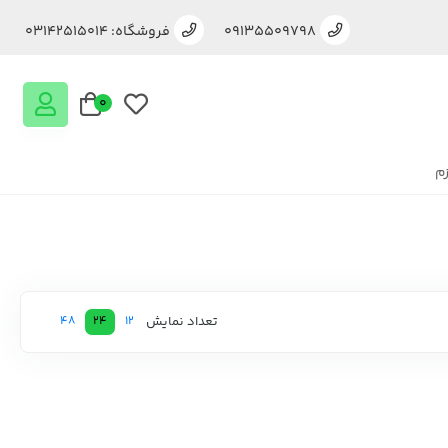
09135509798
فروشگاه: 03142515014
0
زم
تعداد نمایش
48
24
12