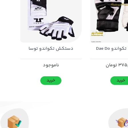
ندو Dae Do
دستکش تکواندو توسا
375
تومان
ناموجود
خرید
خرید