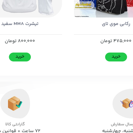
رکابی موی تای
تیشرت MMA سفید
475,000
تومان
800,000
تومان
خرید
خرید
رسال سفارش
گارانتی کالا
نبه، چهارشنبه
72 ساعت + قوانین سایت