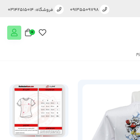
09135509798
فروشگاه: 03142515014
0
زم