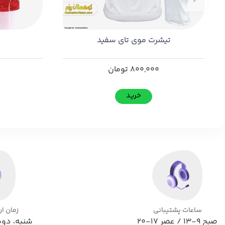
تیشرت موی تای سفید
800,000
تومان
خرید
ساعات پشتیبانی
زمان ا
صبح 9-13 / عصر 17-20
شنبه، دوش