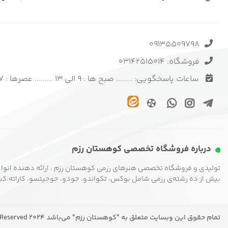
09135509798
فروشگاه: 03142515014
ساعات پاسخگویی: ........ صبح ها : 9 الی 13 ......... عصرها : 17 الی 20
درباره فروشگاه تخصصی کوهستان رزم
تولیدی و فروشگاه تخصصی هنرهای رزمی کوهستان رزم ، ارائه دهنده انواع
بیش از ده رشته‌ی رزمی شامل بوکس، تکواندو، جودو، جوجیتسو، کاراته،کیوک
تمام حقوق این وبسایت متعلق به "کوهستان رزم" می‌باشد Copywrited by: ©KoohestanRazm, Inc All Rights Reserved 2024