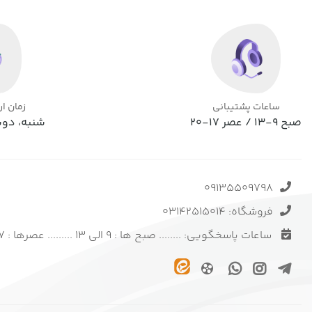
ساعات پشتیبانی
زمان ا
صبح 9-13 / عصر 17-20
شنبه، دوش
09135509798
فروشگاه: 03142515014
ساعات پاسخگویی: ........ صبح ها : 9 الی 13 ......... عصرها : 17 الی 20