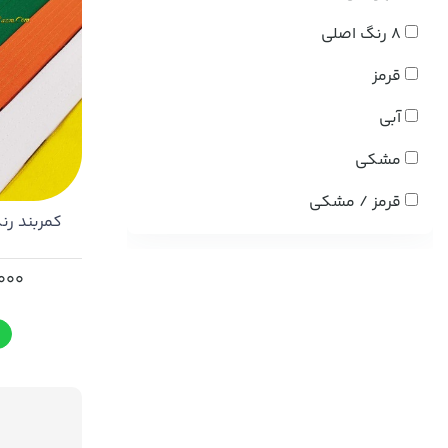
8 رنگ اصلی
قرمز
آبی
مشکی
قرمز / مشکی
کمربند رن
,000