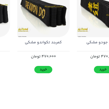
 جودو مشکی
کمربند تکواندو مشکی
ک
470
تومان
470,000
تومان
خرید
خرید
.دد
....