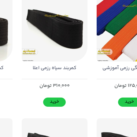
گی رزمی آموزشی
کمربند سیاه رزمی اعلا
کم
125
تومان
310,000
تومان
خرید
خرید