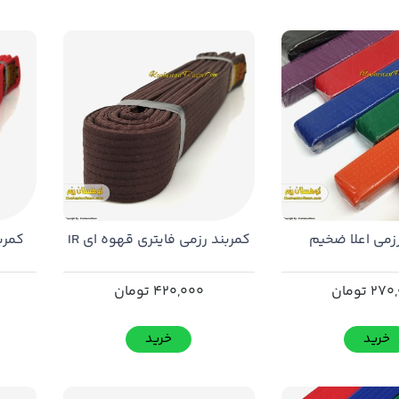
زمی اعلا ضخیم
کمربند رزمی فایتری قهوه ای IR
کمربن
270
تومان
420,000
تومان
خرید
خرید