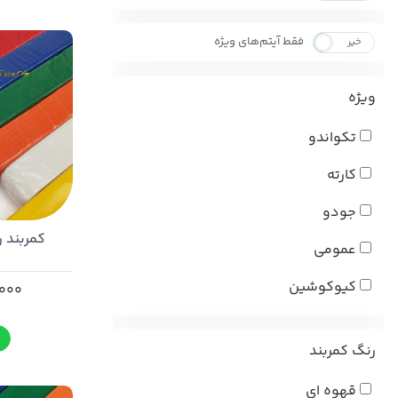
فقط آیتم‌های ویژه
خیر
بله
ویژه
تکواندو
کارته
جودو
کمربند ر
عمومی
کیوکوشین
,000
رنگ کمربند
قهوه ای