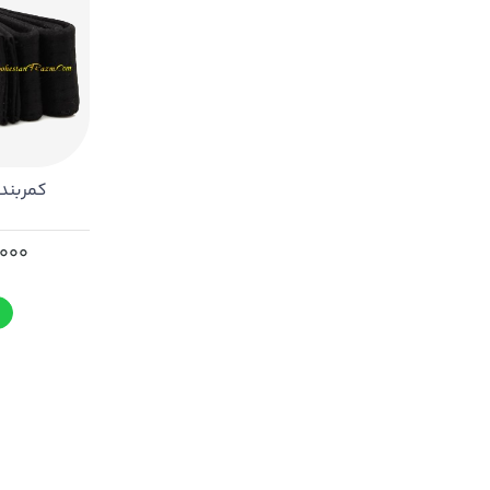
کمربند
,000