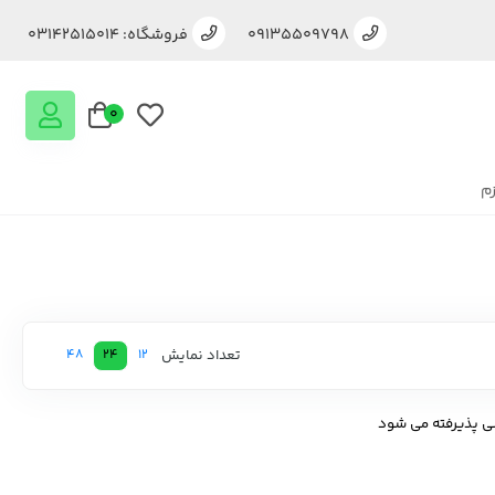
09135509798
فروشگاه: 03142515014
0
زم
تعداد نمایش
48
24
12
 پذیرفته می شود