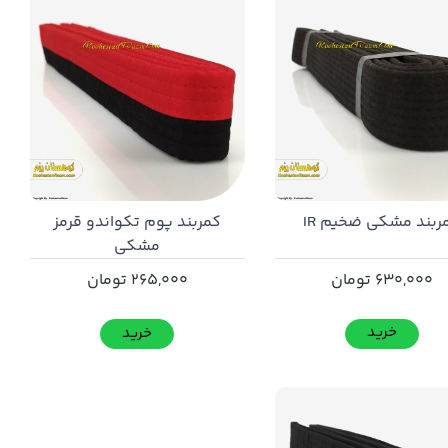
ربند مشکی ضخیم IR
کمربند پوم تکواندو قرمز
مشکی
630,000
تومان
265,000
تومان
خرید
خرید