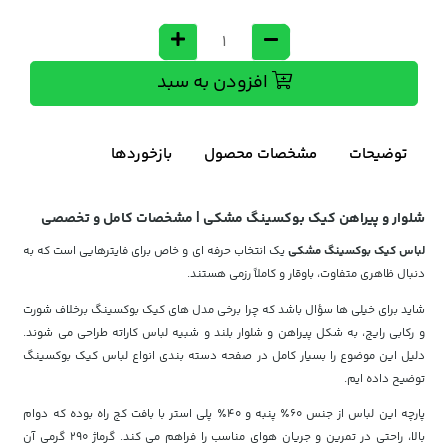
افزودن به سبد
توضیحات
مشخصات محصول
بازخوردها
شلوار و پیراهن کیک بوکسینگ مشکی | مشخصات کامل و تخصصی
لباس کیک بوکسینگ مشکی
یک انتخاب حرفه ای و خاص برای فایترهایی است که به
دنبال ظاهری متفاوت، باوقار و کاملاً رزمی هستند.
شاید برای خیلی ها سؤال باشد که چرا برخی مدل های کیک بوکسینگ برخلاف شورت
و رکابی رایج، به شکل پیراهن و شلوار بلند و شبیه لباس کاراته طراحی می شوند.
دلیل این موضوع را بسیار کامل در صفحه دسته بندی انواع لباس کیک بوکسینگ
توضیح داده ایم.
پارچه این لباس از جنس 60٪ پنبه و 40٪ پلی استر با بافت کج راه بوده که دوام
بالا، راحتی در تمرین و جریان هوای مناسب را فراهم می کند. گرماژ 290 گرمی آن