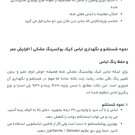
۱۱ اندازه گیری واقعی از لباس که مستقیماً از نمونه های تولیدی سایزگذاری
شده
امکان مقایسه با لباس فعلی شما
مناسب ورزشکارانی که سایز بدن شان بین دو سایز قرار می گیرد
نحوه شستشو و نگهداری لباس کیک بوکسینگ مشکی | افزایش عمر
و حفظ رنگ لباس
برای اینکه لباس کیک بوکسینگ مشکی شما همیشه خوش فرم، تمیز و بدون
تغییر رنگ باقی بماند، رعایت چند نکته ساده اما مهم در شستشو و نگهداری آن
ضروری است. این نکات مطابق با جنس پارچه (70٪ پنبه و 30٪ پلی استر) و نوع
رنگرزی لباس تنظیم شده اند.
۱. نحوه شستشو
لباس را با آب سرد یا ولرم زیر 30 درجه بشویید، دمای بالا به الیاف پنبه آسیب
می زند و می تواند استحکام دوخت را کاهش دهد.
بهترین روششستشو با دست است ولی اگر از ماشین لباسشویی استفاده می
کنید، حتماً روی دور ملایم (Gentle / Delicate)قرار دهید.