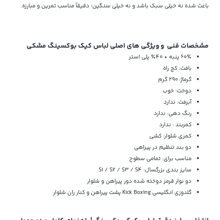
باعث شده نه خیلی سبک باشد و نه خیلی سنگین؛ دقیقاً مناسب تمرین و مبارزه.
مشخصات فنی و ویژگی های اصلی لباس کیک بوکسینگ مشکی
60٪ پنبه + 40٪ پلی استر
بافت: کج راه
گرماژ: 290 گرم
دوخت: خوب
آبرفت: ندارد
رنگ دهی: ندارد
کمربند : ندارد
کمری شلوار: کشی
دو بند تنظیم در پیراهی
مناسب برای: تمامی سطوح
سایز بندی بزرگسال: S1 / S2 / S3 / S4
دو نوار قرمز دوخته شده دور پیراهن و شلوار
گلدوزی انگلیسی Kick Boxing پشت پیراهن و کنار ران شلوار