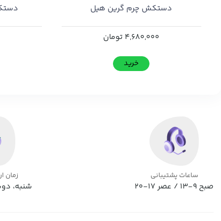
دستکش چرم گرین هیل
دستکش
4,680,000
تومان
خرید
ساعات پشتیبانی
زمان ا
صبح 9-13 / عصر 17-20
شنبه، دوش