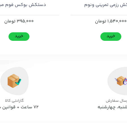
 رزمی تمرینی ونوم
دستکش بوکس فوم مبت
1,540,000
تومان
395,000
تومان
خرید
خرید
رسال سفارش
گارانتی کالا
نبه، چهارشنبه
72 ساعت + قوانین سایت