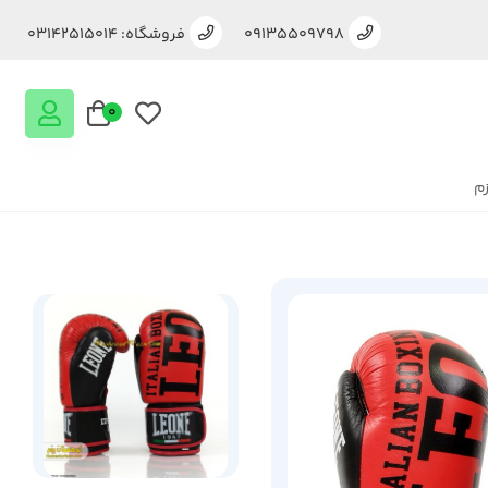
09135509798
فروشگاه: 03142515014
0
زم