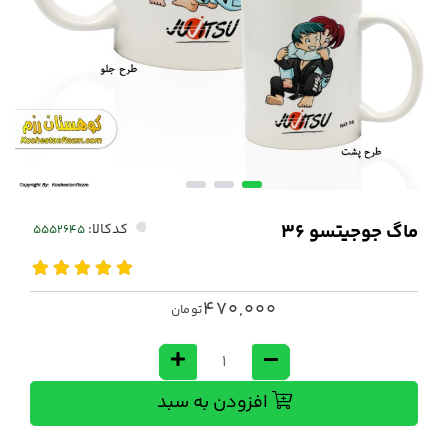
ماگ جوجیتسو 36
کدکالا:
470,000
تومان
افزودن به سبد