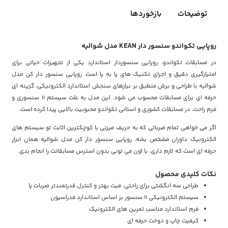
توضیحات
بازخوردها
روپایی تکواندو سنسور دار KEAN مدل شوالیه
در مسابقات تکواندو، روپایی سنسوردار استاندارد یکی از تجهیزات حیاتی برای
امتیازگیری دقیق و اجرای تکنیک های پا به پا است. روپایی سنسور دار کن مدل
شوالیه با طراحی و برش منطبق بر نیازهای سنجش استاندارد الکترونیکی، گزینه ای
حرفه ای برای مسابقات محسوب می شود. این مدل به علت سیستم ۱۱ سنسوری و
فرم راحت، در مسابقات کشوری و استانی تکواندو محبوبیت بالایی پیدا کرده است.
اگر می خواهی تمام ضرباتی که به حریف میزنی با کوچکترین اثابت تو سیستم های
الکترونیک داوران مشخص بشه، روپایی سنسور دار کن مدل شوالیه همان ابزار
حرفه ای است که لازم داری، با اون می تونی بدون استرس مسابقاتت را انجام بدی.
نکات کلیدی محصول
طراحی سه انگشتی برای راحتی، فیت بهتر و کنترل قدرتمندتر ضربات پا
سیستم الکترونیکی ۱۱ سنسور بر اساس استاندارد فدراسیون
فرم استاندارد مناسب تمرین های الکترونیک
کیفیت چاپ و دوخت حرفه ای