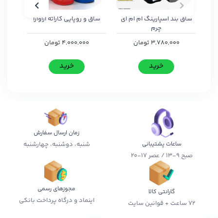
ساق بند اسپارینگ ام ام ای
ساق و روپایی کاراته اراوازا
سا
چرم
3,780,000
تومان
4,000,000
تومان
خرید
خرید
زمان ارسال سفارش
شنبه، دوشنبه، چهارشنبه
ساعات پشتیبانی
صبح 9-13 / عصر 17-20
مجوزهای رسمی
گارانتی کالا
اینماد و درگاه پرداخت بانکی
72 ساعت + قوانین سایت