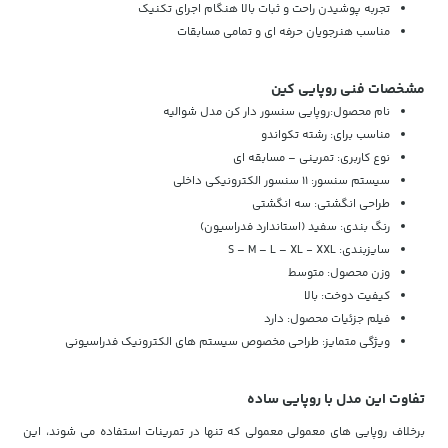
تجربه پوشیدن راحت و ثبات بالا هنگام اجرای تکنیک
مناسب هنرجویان حرفه ای و تمامی مسابقات
مشخصات فنی روپایی کین
نام محصول:روپایی سنسور دار کن مدل شوالیه
مناسب برای: رشته تکواندو
نوع کاربری: تمرینی – مسابقه ای
سیستم سنسور: ۱۱ سنسور الکترونیکی داخلی
طراحی انگشتی: سه انگشتی
رنگ بندی: سفید (استاندارد فدراسیون)
سایزبندی: S – M – L – XL - XXL
وزن محصول: متوسط
کیفیت دوخت: بالا
فیلم جزئیات محصول: دارد
ویژگی متمایز: طراحی مخصوص سیستم های الکترونیک فدراسیونی
تفاوت این مدل با روپایی ساده
برخلاف روپایی های معمولی معمولی که تنها در تمرینات استفاده می شوند، این