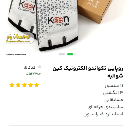
روپایی تکواندو الکترونیک کین
کدکالا:
شوالیه
11 سنسور
3 انگشتی
مسابقاتی
سایزبندی حرفه ای
استاندارد فدراسیون