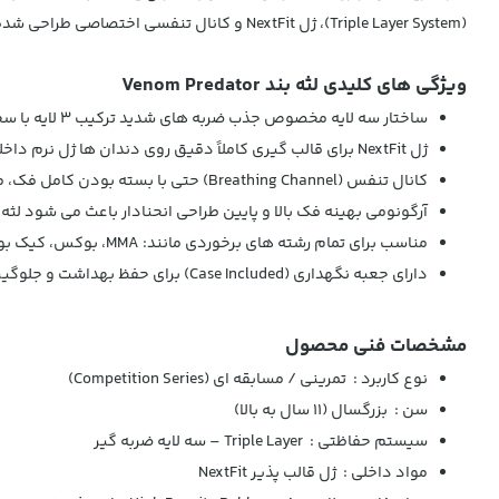
(Triple Layer System)، ژل NextFit و کانال تنفسی اختصاصی طراحی شده تا در ضربات سنگین، فک و دندان هایتان را به بهترین شکل محافظت کند و در عین حال تنفس شما را مختل نکند.
ویژگی های کلیدی لثه بند Venom Predator
ساختار سه لایه مخصوص جذب ضربه های شدید ترکیب ۳ لایه با سختی متفاوت، ضربات را ابتدا پخش کرده و سپس انرژی آن را کاهش می دهد.
ژل NextFit برای قالب گیری کاملاً دقیق روی دندان ها ژل نرم داخلی باعث می شود لثه بند پس از قالب گیری، کاملاً ثابت و بدون حرکت بماند.
کانال تنفس (Breathing Channel) حتی با بسته بودن کامل فک، می توانید راحت و بدون فشار نفس بکشید.
آرگونومی بهینه فک بالا و پایین طراحی انحنادار باعث می شود لث
مناسب برای تمام رشته های برخوردی مانند: MMA، بوکس، کیک بوکسینگ، موی تای، ساندا، تکواندو، کاراته، ووشو و…
دارای جعبه نگهداری (Case Included) برای حفظ بهداشت و جلوگیری از آلودگی.
مشخصات فنی محصول
نوع کاربرد : تمرینی / مسابقه ای (Competition Series)
سن : بزرگسال (1۱ سال به بالا)
سیستم حفاظتی : Triple Layer – سه لایه ضربه گیر
مواد داخلی : ژل قالب پذیر NextFit