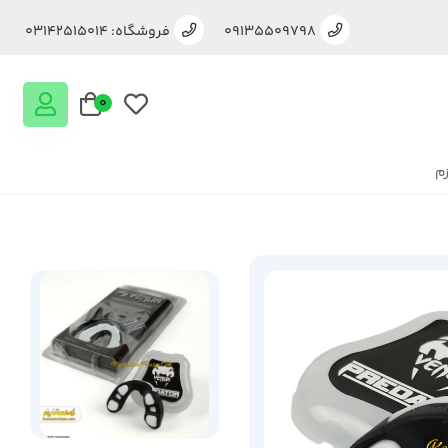
09135509798
فروشگاه: 03142515014
0
زم