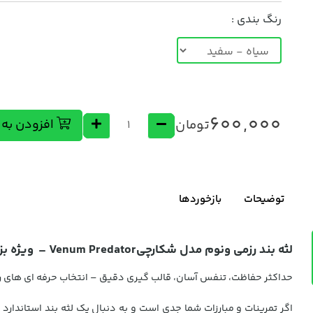
رنگ بندی :
600,000
تومان
افزودن به 
توضیحات
بازخوردها
لثه بند رزمی ونوم مدل شکارچیVenum Predator – ویژه بزرگسالان
حداکثر حفاظت، تنفس آسان، قالب گیری دقیق – انتخاب حرفه ای های 