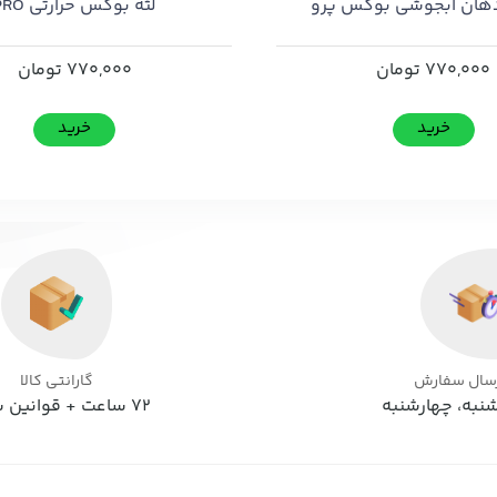
هان ابجوشی بوکس پرو
لثه بوکس حرارتی PRO
770,000
تومان
770,000
تومان
خرید
خرید
رسال سفارش
گارانتی کالا
نبه، چهارشنبه
72 ساعت + قوانین سایت