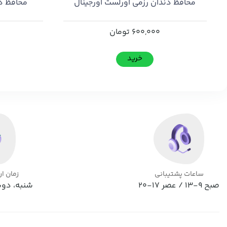
محافظ دندان رزمی اورلست اورجینال
محافظ د
600,000
تومان
خرید
ساعات پشتیبانی
زمان ا
صبح 9-13 / عصر 17-20
شنبه، دوش