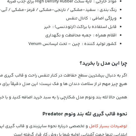
مواد خارجی : لایه سخت High Density Rubber برای جذب ضربه
رنگ بندی : سفید-مشکی / نارنجی-مشکی / قرمز-مشکی / آب
ویژگی اضافی : کانال تنفس
قابل استفاده با براکت (ارتودنسی) : خیر
اقلام همراه : جعبه محافظت و نگهداری
کشور تولید کننده : چین – تحت لیسانس Venum
چرا این مدل را بخرید؟
هیچ چیز مهم تر از سلامت دندان ها و فک نیست؛ این مدل دقیقاً برای
همین حالا لثه بند ونوم مدل شکارچی را به سبد خرید اضافه کنید و با خی
نحوه قالب گیری لثه بند ونوم Predator
توضیحات بسیار کامل
و تخصصی درباره نحوه سایزبندی و قالب گیری این
ابتدایی تنها جهت آشنایی اولیه شما با روش کار قرار گرفته است