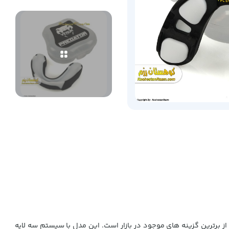
ک لثه بند استاندارد مسابقه ای با ضربه گیری عالی هستید، سری Predator (شکارچی) ونوم یکی از برترین گزینه های موجود در بازار است. این مدل با سیستم سه لایه