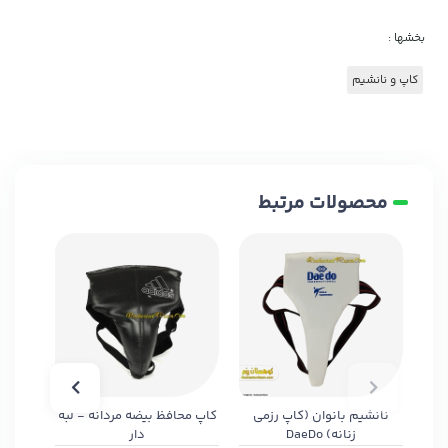
بخشها :
کاپ و نانشیم
محصولات مرتبط
نانشیم بانوان (کاپ رزمی
کاپ محافظ بیضه مردانه - لبه
بیض
زنانه) DaeDo
دار
(خ